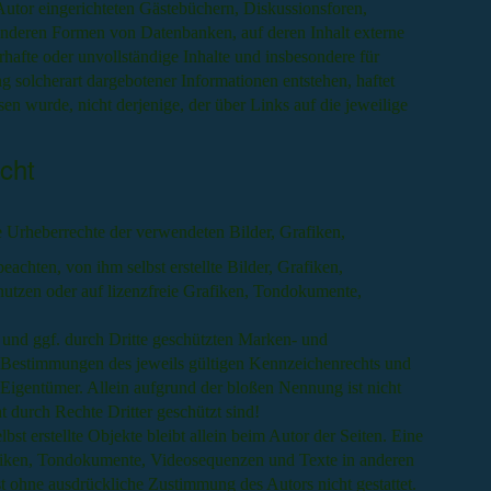
utor eingerichteten Gästebüchern, Diskussionsforen,
 anderen Formen von Datenbanken, auf deren Inhalt externe
erhafte oder unvollständige Inhalte und insbesondere für
 solcherart dargebotener Informationen entstehen, haftet
sen wurde, nicht derjenige, der über Links auf die jeweilige
cht
die Urheberrechte der verwendeten Bilder, Grafiken,
hten, von ihm selbst erstellte Bilder, Grafiken,
tzen oder auf lizenzfreie Grafiken, Tondokumente,
 und ggf. durch Dritte geschützten Marken- und
 Bestimmungen des jeweils gültigen Kennzeichenrechts und
 Eigentümer. Allein aufgrund der bloßen Nennung ist nicht
t durch Rechte Dritter geschützt sind!
bst erstellte Objekte bleibt allein beim Autor der Seiten. Eine
fiken, Tondokumente, Videosequenzen und Texte in anderen
st ohne ausdrückliche Zustimmung des Autors nicht gestattet.