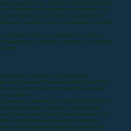
sprüche gegen den Autor, welche sich auf Schäden materieller
ung oder Nichtnutzung der dargebotenen Informationen bzw.
iger Informationen verursacht wurden, sind grundsätzlich
nachweislich vorsätzliches oder grob fahrlässiges Verschulden
ch. Der Autor behält es sich ausdrücklich vor, Teile der
rte Ankündigung zu verändern, zu ergänzen, zu löschen oder
nzustellen.
mde Webseiten (“Hyperlinks”), die außerhalb des
de eine Haftungsverpflichtung ausschließlich in dem Fall in
n Kenntnis hat und es ihm technisch möglich und zumutbar
te zu verhindern.
m Zeitpunkt der Linksetzung keine illegalen Inhalte auf den zu
tuelle und zukünftige Gestaltung, die Inhalte oder die
hat der Autor keinerlei Einfluss. Deshalb distanziert er sich
rlinkten /verknüpften Seiten, die nach der Linksetzung
le innerhalb des eigenen Internetangebotes gesetzten Links